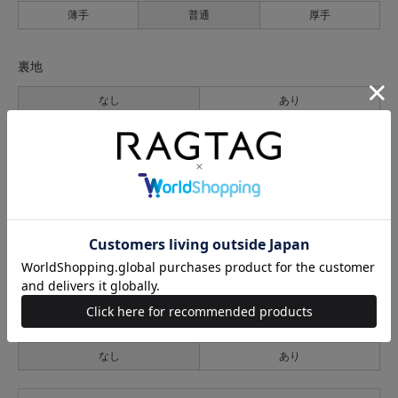
薄手
普通
厚手
裏地
なし
あり
透け感
なし
あり
伸縮性
なし
あり
光沢
なし
あり