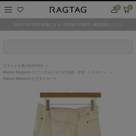
0
0
ニ
お
店
カ
ュ
気
舗
ー
2026.7.29 地震の影響による一部地域での集荷・配送遅延について
ー
に
取
ト
ボ
入
り
タ
り
寄
ン
せ
カ
ー
ブランド古着のRAGTAG
ト
Maison Margiela
(メゾンマルジェラ)
の古着・中古
スカート
Maison Margiela ひざ丈スカート