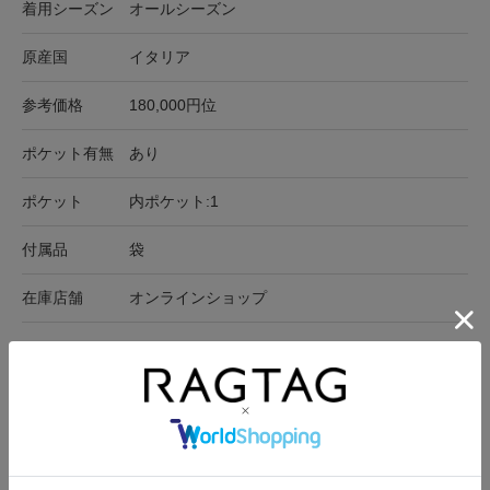
着用シーズン
オールシーズン
原産国
イタリア
参考価格
180,000円位
ポケット有無
あり
ポケット
内ポケット:1
付属品
袋
在庫店舗
オンラインショップ
サイズ表記
最大横
高さ
マチ
持ち手
-
39.5cm
22.5cm
3cm
77cm
サイズの測り方について