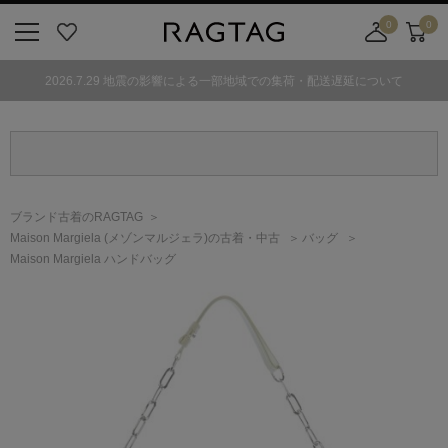
0
0
ニ
お
店
カ
ュ
気
舗
ー
2026.7.29 地震の影響による一部地域での集荷・配送遅延について
ー
に
取
ト
ボ
入
り
タ
り
寄
ン
せ
カ
ー
ブランド古着のRAGTAG
ト
Maison Margiela
(メゾンマルジェラ)
の古着・中古
バッグ
Maison Margiela ハンドバッグ