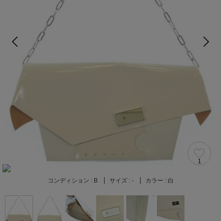
1
コンディション :
B
サイズ :
-
カラー :
白