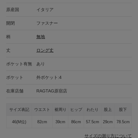
原産国
イタリア
開閉
ファスナー
柄
無地
丈
ロング丈
ポケット有無
あり
ポケット
外ポケット:4
在庫店舗
RAGTAG原宿店
サイズ表記
ウエスト
裾周り
ヒップ
わたり
股上
股下
46(M位)
82cm
39cm
86cm
57.5cm
29cm
78.5cm
サイズの測り方について