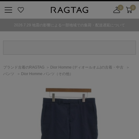
0
0
ニ
お
店
カ
ュ
気
舗
ー
2026.7.29 地震の影響による一部地域での集荷・配送遅延について
ー
に
取
ト
ボ
入
り
タ
り
寄
ン
せ
カ
ー
ブランド古着のRAGTAG
Dior Homme
(ディオールオム)
の古着・中古
ト
パンツ
Dior Homme パンツ（その他）