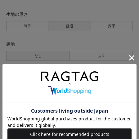
生地の厚さ
薄手
普通
厚手
裏地
なし
あり
透け感
なし
あり
伸縮性
なし
あり
光沢