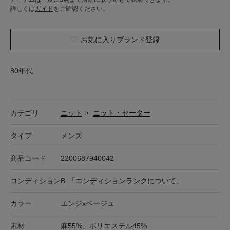
詳しくは
ガイド
をご確認ください。
お気に入りブランド登録
80年代
カテゴリ
ニット
>
ニット・セーター
タイプ
メンズ
商品コード
2200687940042
コンディション
B
「
コンディションランクについて
」
カラー
エンジxベージュ
素材
麻55%、ポリエステル45%