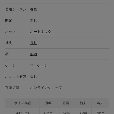
着用シーズン
春夏
開閉
無し
ネック
ボートネック
袖丈
長袖
柄
無地
ゲージ
ローゲージ
ポケット有無
なし
在庫店舗
オンラインショップ
サイズ表記
身幅
肩幅
袖丈
着丈
-(XXL位)
67cm
69cm
35cm
70cm