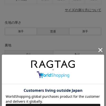
サイズの測り方について
生地の厚さ
薄手
普通
厚手
裏地
なし
あり
透け感
なし
あり
伸縮性
なし
あり