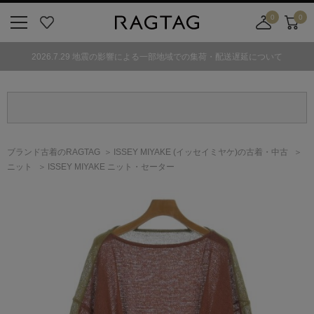
0
0
ニ
お
店
カ
ュ
気
舗
ー
2026.7.29 地震の影響による一部地域での集荷・配送遅延について
ー
に
取
ト
ボ
入
り
タ
り
寄
ン
せ
カ
ー
ブランド古着のRAGTAG
ISSEY MIYAKE
(イッセイミヤケ)
の古着・中古
ト
ニット
ISSEY MIYAKE ニット・セーター