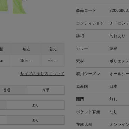
商品コード
22006863
コンディション
B
「
コン
詳細
汚れあり
カラー
黄緑
幅
袖丈
着丈
cm
15.5cm
62cm
素材
ポリエステ
着用シーズン
オールシ
サイズの測り方について
原産国
日本
普通
厚手
開閉
無し
あり
ポケット有無
なし
あり
在庫店舗
オンライ