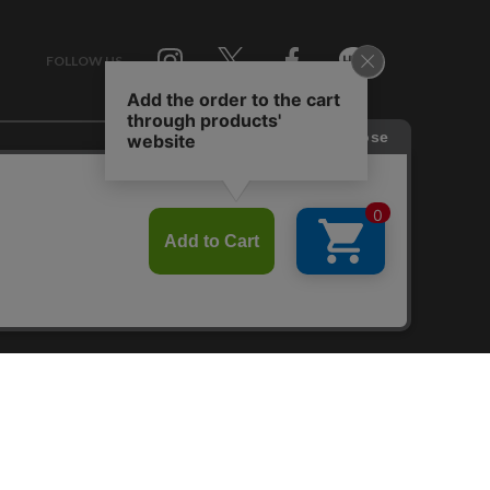
FOLLOW US
Twitter
Facebook
Line
せ
RAGTAG お買い取りサイト
RAGTAG 公式アプリ
RAGTAG MEMBER'S CARD
RAGTAG MAGAZINE
RAGTAG Global