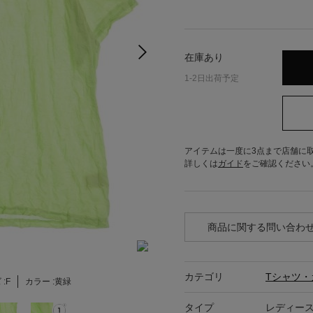
在庫あり
1-2日出荷予定
アイテムは一度に3点まで店舗に
詳しくは
ガイド
をご確認ください
商品に関する問い合わ
カテゴリ
Tシャツ・
:
F
カラー :
黄緑
タイプ
レディー