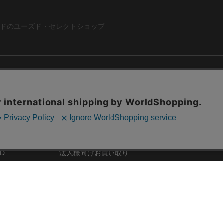
ドのユーズド・セレクトショップ
ABOUT US
お問い合わ
コーポレートサイト
ト
会社概要
採用情報
RD
法人様向けお買い取り
特定商取引法に関する表示
ZINE
古物営業法に基づく表記