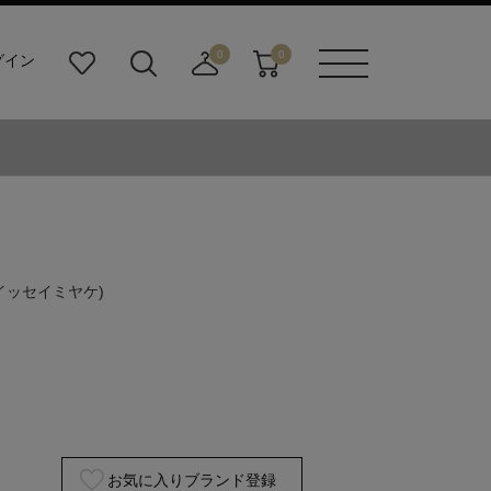
0
0
グイン
お
検
店
カ
メニュ
気
索
舗
ー
ーボタ
に
ビ
取
ト
ン
入
ル
り
り
ダ
寄
ー
せ
ボ
カ
タ
ー
ン
ト
イッセイミヤケ)
お気に入りブランド登録