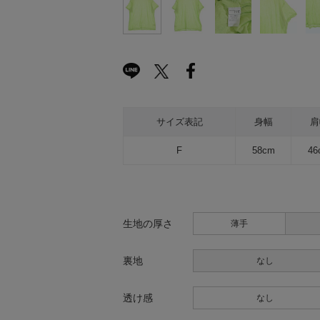
サイズ表記
身幅
肩
F
58cm
46
生地の厚さ
薄手
裏地
なし
透け感
なし