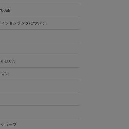
70055
ディションランクについて
」
ル100%
ーズン
ンショップ