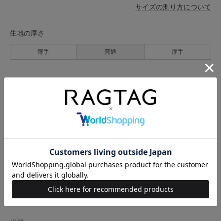
サイズの測り方について
生地の厚さ
薄手
普通
厚手
裏地
なし
あり
透け感
なし
あり
伸縮性
なし
あり