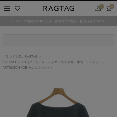
0
0
ニ
お
店
カ
ュ
気
舗
ー
2026.7.29 地震の影響による一部地域での集荷・配送遅延について
ー
に
取
ト
ボ
入
り
タ
り
寄
ン
せ
カ
ー
ブランド古着のRAGTAG
ト
ARTS&SCIENCE
(アーツアンドサイエンス)
の古着・中古
シャツ
ARTS&SCIENCE カジュアルシャツ