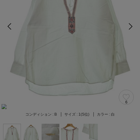
6
コンディション :
B
サイズ :
1(S位)
カラー :
白