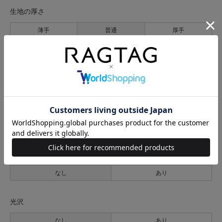
生地の厚さ
薄手
普通
厚手
裏地
なし
あり
透け感
なし
あり
伸縮性
なし
あり
光沢
なし
あり