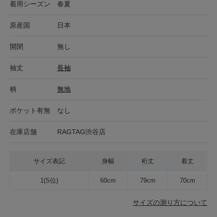
着用シーズン
春夏
原産国
日本
開閉
無し
袖丈
長袖
柄
無地
ポケット有無
なし
在庫店舗
RAGTAG渋谷店
サイズ表記
身幅
裄丈
着丈
1(S位)
60cm
79cm
70cm
サイズの測り方について