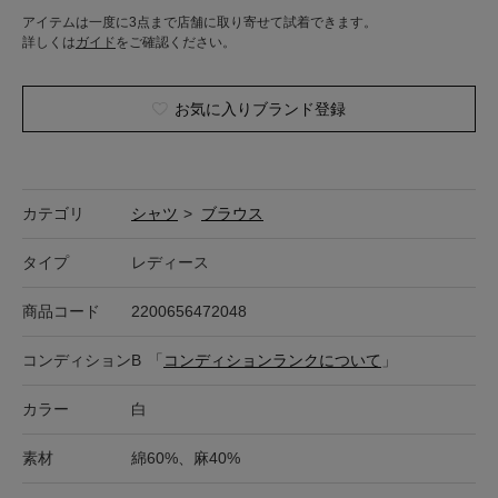
アイテムは一度に3点まで店舗に取り寄せて試着できます。
詳しくは
ガイド
をご確認ください。
お気に入りブランド登録
カテゴリ
シャツ
>
ブラウス
タイプ
レディース
商品コード
2200656472048
コンディション
B
「
コンディションランクについて
」
カラー
白
素材
綿60%、麻40%