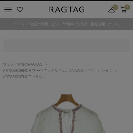
0
0
ニ
お
店
カ
ュ
気
舗
ー
2026.7.29 地震の影響による一部地域での集荷・配送遅延について
ー
に
取
ト
ボ
入
り
タ
り
寄
ン
せ
カ
ー
ブランド古着のRAGTAG
ト
ARTS&SCIENCE
(アーツアンドサイエンス)
の古着・中古
シャツ
ARTS&SCIENCE ブラウス