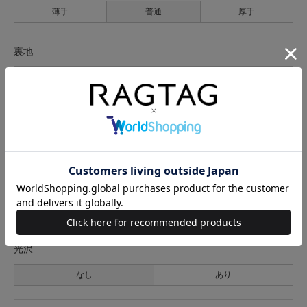
薄手
普通
厚手
裏地
なし
あり
透け感
なし
あり
伸縮性
なし
あり
光沢
なし
あり