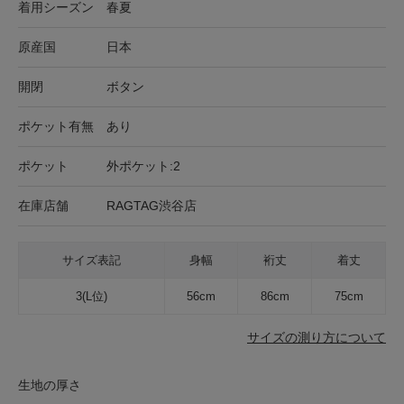
着用シーズン
春夏
原産国
日本
開閉
ボタン
ポケット有無
あり
ポケット
外ポケット:2
在庫店舗
RAGTAG渋谷店
サイズ表記
身幅
裄丈
着丈
3(L位)
56cm
86cm
75cm
サイズの測り方について
生地の厚さ