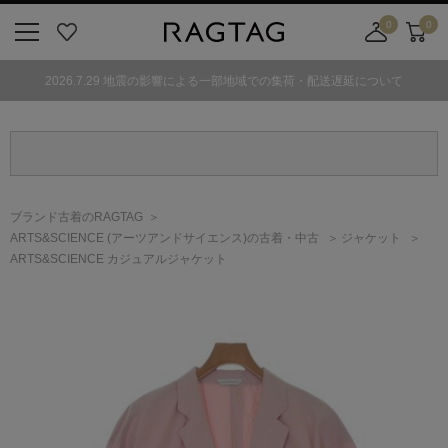
0
0
ニ
お
店
カ
ュ
気
舗
ー
2026.7.29 地震の影響による一部地域での集荷・配送遅延について
ー
に
取
ト
ボ
入
り
タ
り
寄
ン
せ
カ
ー
ブランド古着のRAGTAG
ト
ARTS&SCIENCE
(アーツアンドサイエンス)
の古着・中古
ジャケット
ARTS&SCIENCE カジュアルジャケット