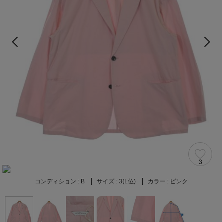
3
コンディション :
B
サイズ :
3(L位)
カラー :
ピンク