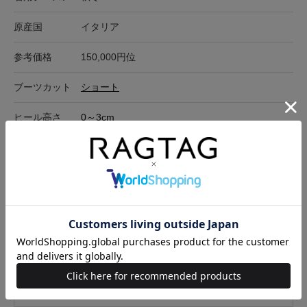
原産国
イタリア
参考価格
150,000円位
ブーツカット
ショート
ヒール高さ
0～3cm
在庫店舗
オンラインショップ
サイズ表記
高さ
ヒール
ソール裏(全長)
ソール裏(幅)
34(20.5cm位)
14cm
2.5cm
23.5cm
9cm
サイズの測り方について
キャンセル・返品について