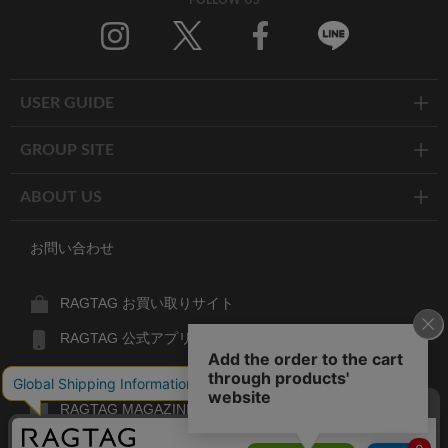
FOLLOW US
Twitter
Facebook
Line
USER GUIDE
GROUP SITE
ABOUT US
お問い合わせ
RAGTAG お買い取りサイト
RAGTAG 公式アプリ
RAGTAG MEMBER'S CARD
RAGTAG MAGAZINE
RAGTAG Global