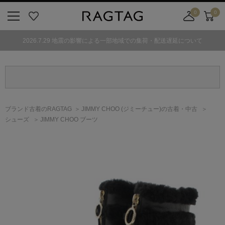
0
0
ニ
お
店
カ
ュ
気
舗
ー
2026.7.29 地震の影響による一部地域での集荷・配送遅延について
ー
に
取
ト
ボ
入
り
タ
り
寄
ン
せ
カ
ー
ブランド古着のRAGTAG
JIMMY CHOO
(ジミーチュー)
の古着・中古
ト
シューズ
JIMMY CHOO ブーツ