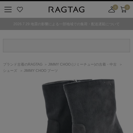
0
0
ニ
お
店
カ
ュ
気
舗
ー
2026.7.29 地震の影響による一部地域での集荷・配送遅延について
ー
に
取
ト
ボ
入
り
タ
り
寄
ン
せ
カ
ー
ブランド古着のRAGTAG
JIMMY CHOO
(ジミーチュー)
の古着・中古
ト
シューズ
JIMMY CHOO ブーツ