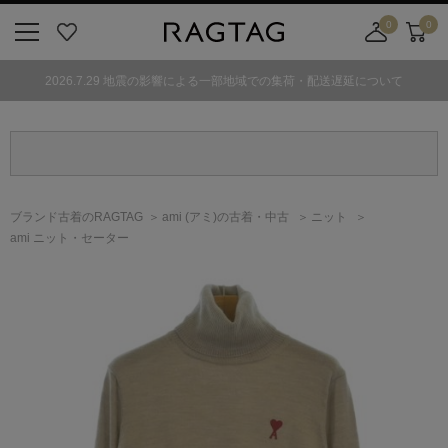
0
0
ニ
お
店
カ
ュ
気
舗
ー
2026.7.29 地震の影響による一部地域での集荷・配送遅延について
ー
に
取
ト
ボ
入
り
タ
り
寄
ン
せ
カ
ー
ブランド古着のRAGTAG
ami
(アミ)
の古着・中古
ニット
ト
ami ニット・セーター