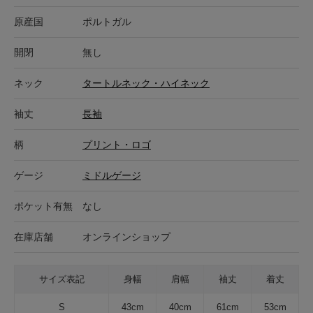
原産国
ポルトガル
開閉
無し
ネック
タートルネック・ハイネック
袖丈
長袖
柄
プリント・ロゴ
ゲージ
ミドルゲージ
ポケット有無
なし
在庫店舗
オンラインショップ
サイズ表記
身幅
肩幅
袖丈
着丈
S
43cm
40cm
61cm
53cm