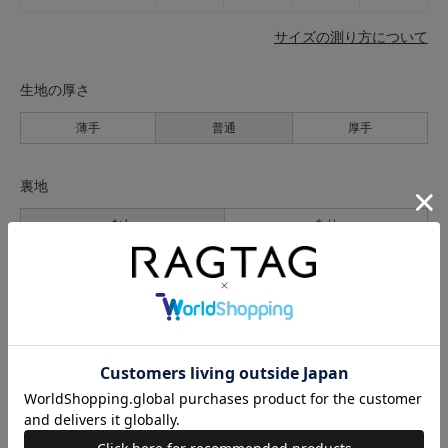
サイズの測り方について
生地の厚さ
薄手
普通
厚手
裏地
なし
あり
透け感
なし
あり
伸縮性
なし
あり