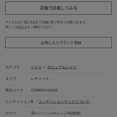
アイテムは一度に3点まで店舗に取り寄せて試着できます。
詳しくは
ガイド
をご確認ください。
お気に入りブランド登録
カテゴリ
シャツ
>
カジュアルシャツ
タイプ
レディース
商品コード
2200681319165
コンディション
B
「
コンディションランクについて
」
カラー
茶xベージュxオレンジ等(総柄)