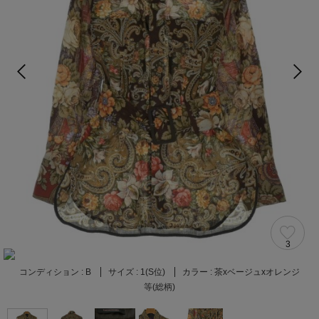
3
コンディション :
B
サイズ :
1(S位)
カラー :
茶xベージュxオレンジ
等(総柄)