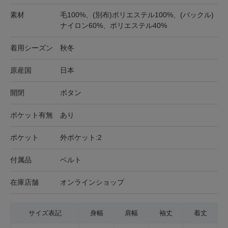
素材
毛100%、(別布)ポリエステル100%、(バックル)
ナイロン60%、ポリエステル40%
着用シーズン
秋冬
原産国
日本
開閉
ボタン
ポケット有無
あり
ポケット
外ポケット:2
付属品
ベルト
在庫店舗
オンラインショップ
サイズ表記
身幅
肩幅
袖丈
着丈