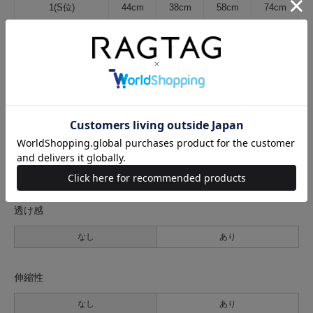
1(S位)
44cm
38cm
58cm
74cm
サイズの測り方について
生地の厚さ
薄手
普通
厚手
裏地
なし
あり
透け感
なし
あり
伸縮性
なし
あり