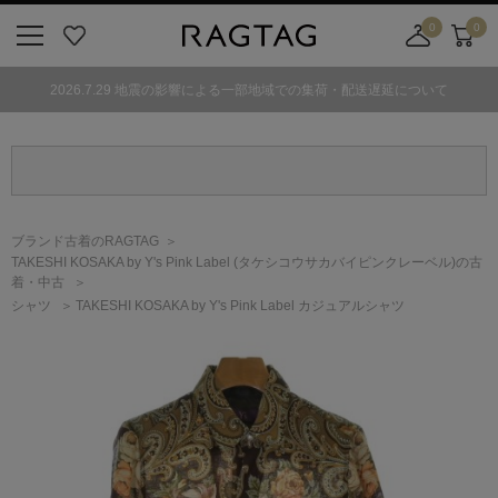
0
0
ニ
お
店
カ
ュ
気
舗
ー
2026.7.29 地震の影響による一部地域での集荷・配送遅延について
ー
に
取
ト
ボ
入
り
タ
り
寄
ン
せ
カ
ー
ブランド古着のRAGTAG
ト
TAKESHI KOSAKA by Y's Pink Label
(タケシコウサカバイピンクレーベル)
の古
着・中古
シャツ
TAKESHI KOSAKA by Y's Pink Label カジュアルシャツ