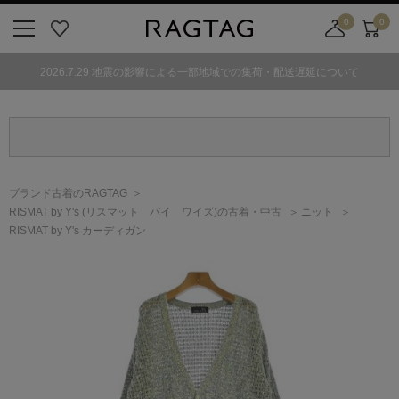
0
0
ニ
お
店
カ
ュ
気
舗
ー
2026.7.29 地震の影響による一部地域での集荷・配送遅延について
ー
に
取
ト
ボ
入
り
タ
り
寄
ン
せ
カ
ー
ブランド古着のRAGTAG
ト
RISMAT by Y's
(リスマット バイ ワイズ)
の古着・中古
ニット
RISMAT by Y's カーディガン