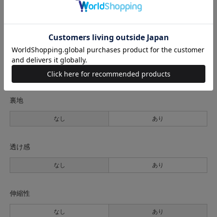
2(M位)
58cm
43cm
59.5cm
116cm
サイズの測り方について
生地の厚さ
薄手
普通
厚手
裏地
なし
あり
透け感
なし
あり
伸縮性
なし
あり