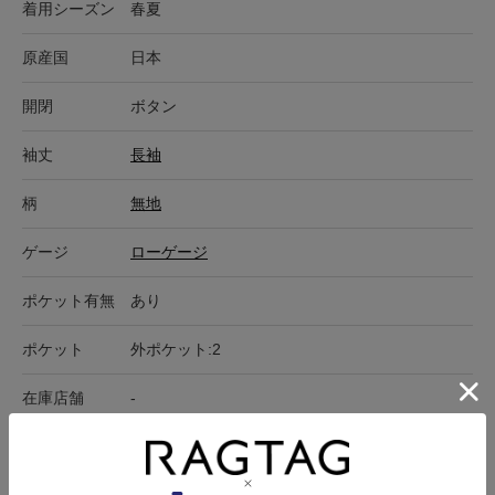
着用シーズン
春夏
原産国
日本
開閉
ボタン
袖丈
長袖
柄
無地
ゲージ
ローゲージ
ポケット有無
あり
ポケット
外ポケット:2
在庫店舗
-
サイズ表記
身幅
肩幅
袖丈
着丈