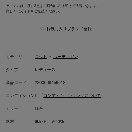
アイテムは一度に3点まで店舗に取り寄せて試着できます。
詳しくは
ガイド
をご確認ください。
お気に入りブランド登録
カテゴリ
ニット
>
カーディガン
タイプ
レディース
商品コード
2200686458012
コンディション
B
「
コンディションランクについて
」
カラー
緑系
素材
麻57%、綿43%