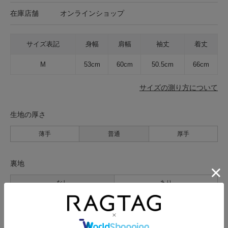
在庫店舗
オンラインショップ
サイズ表記
身幅
肩幅
袖丈
着丈
M
53cm
60cm
50.5cm
66cm
サイズの測り方について
生地の厚さ
薄手
普通
厚手
裏地
なし
あり
透け感