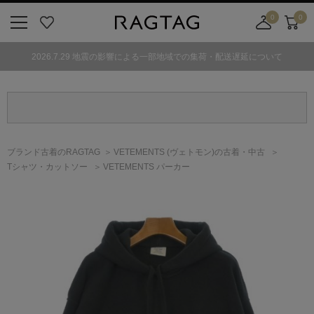
0
0
ニ
お
店
カ
ュ
気
舗
ー
2026.7.29 地震の影響による一部地域での集荷・配送遅延について
ー
に
取
ト
ボ
入
り
タ
り
寄
ン
せ
カ
ー
ブランド古着のRAGTAG
VETEMENTS
(ヴェトモン)
の古着・中古
ト
Tシャツ・カットソー
VETEMENTS パーカー