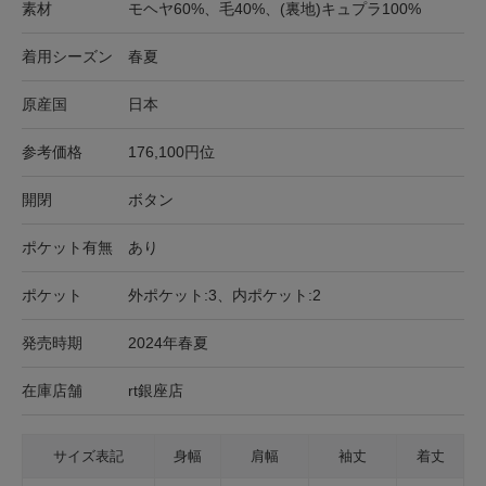
素材
モヘヤ60%、毛40%、(裏地)キュプラ100%
着用シーズン
春夏
原産国
日本
参考価格
176,100円位
開閉
ボタン
ポケット有無
あり
ポケット
外ポケット:3、内ポケット:2
発売時期
2024年春夏
在庫店舗
rt銀座店
サイズ表記
身幅
肩幅
袖丈
着丈