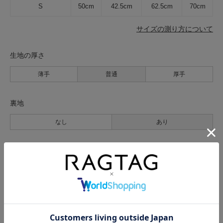
S
50cm
42.5cm
62.5cm
70cm
サイズの測り方について
生地の厚さ
薄手
普通
厚手
裏地
なし
あり
透け感
なし
あり
伸縮性
なし
あり