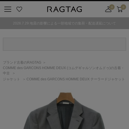
0
0
ニ
お
店
カ
ュ
気
舗
ー
2026.7.29 地震の影響による一部地域での集荷・配送遅延について
ー
に
取
ト
ボ
入
り
タ
り
寄
ン
せ
カ
ー
ブランド古着のRAGTAG
ト
COMME des GARCONS HOMME DEUX
(コムデギャルソンオムドゥ)
の古着・
中古
ジャケット
COMME des GARCONS HOMME DEUX テーラードジャケット