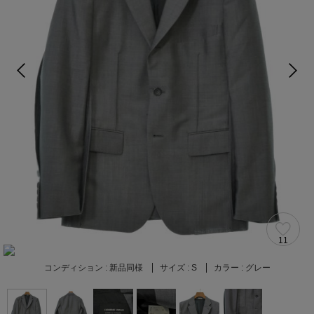
11
コンディション :
新品同様
サイズ :
S
カラー :
グレー