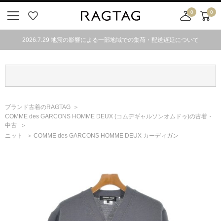
0
0
ニ
お
店
カ
ュ
気
舗
ー
2026.7.29 地震の影響による一部地域での集荷・配送遅延について
ー
に
取
ト
ボ
入
り
タ
り
寄
ン
せ
カ
ー
ブランド古着のRAGTAG
ト
COMME des GARCONS HOMME DEUX
(コムデギャルソンオムドゥ)
の古着・
中古
ニット
COMME des GARCONS HOMME DEUX カーディガン