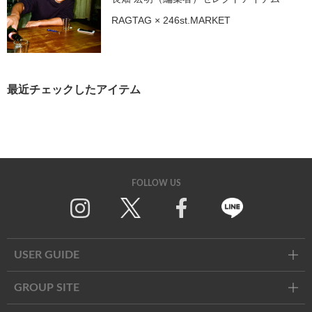
RAGTAG × 246st.MARKET
最近チェックしたアイテム
FOLLOW US
Twitter
Facebook
Line
USER GUIDE
GROUP SITE