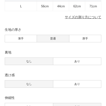
L
56cm
44cm
62cm
71cm
サイズの測り方について
生地の厚さ
薄手
普通
厚手
裏地
なし
あり
透け感
なし
あり
伸縮性