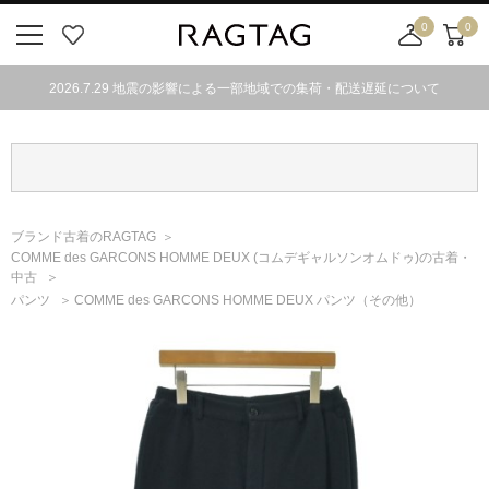
0
0
ニ
お
店
カ
ュ
気
舗
ー
2026.7.29 地震の影響による一部地域での集荷・配送遅延について
ー
に
取
ト
ボ
入
り
タ
り
寄
ン
せ
カ
ー
ブランド古着のRAGTAG
ト
COMME des GARCONS HOMME DEUX
(コムデギャルソンオムドゥ)
の古着・
中古
パンツ
COMME des GARCONS HOMME DEUX パンツ（その他）