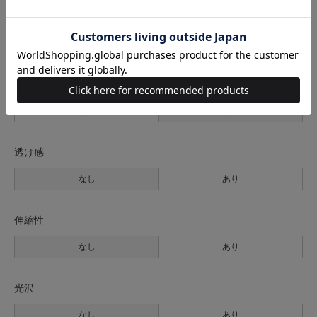
生地の厚さ
薄手
普通
厚手
裏地
なし
あり
透け感
なし
あり
伸縮性
なし
あり
光沢
なし
あり