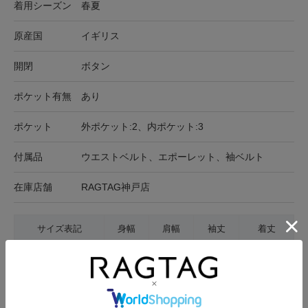
着用シーズン
春夏
原産国
イギリス
開閉
ボタン
ポケット有無
あり
ポケット
外ポケット:2、内ポケット:3
付属品
ウエストベルト、エポーレット、袖ベルト
在庫店舗
RAGTAG神戸店
サイズ表記
身幅
肩幅
袖丈
着丈
6(XS位)
47cm
43cm
56cm
124cm
サイズの測り方について