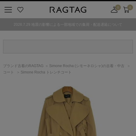
0
0
ニ
お
店
カ
ュ
気
舗
ー
2026.7.29 地震の影響による一部地域での集荷・配送遅延について
ー
に
取
ト
ボ
入
り
タ
り
寄
ン
せ
カ
ー
ブランド古着のRAGTAG
Simone Rocha
(シモーネロシャ)
の古着・中古
ト
コート
Simone Rocha トレンチコート