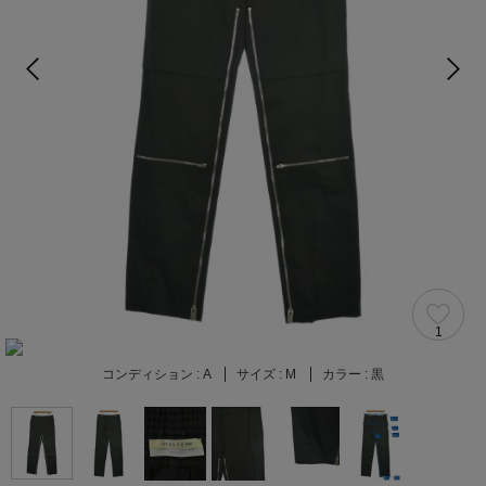
1
コンディション :
A
サイズ :
M
カラー :
黒