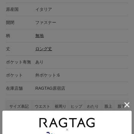
原産国
イタリア
開閉
ファスナー
柄
無地
丈
ロング丈
ポケット有無
あり
ポケット
外ポケット:6
在庫店舗
RAGTAG原宿店
サイズ表記
ウエスト
裾周り
ヒップ
わたり
股上
股下
M
88.5cm
41cm
100cm
67.5cm
36cm
93cm
サイズの測り方について