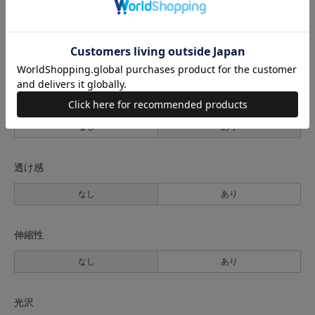
生地の厚さ
薄手
普通
厚手
裏地
なし
あり
透け感
なし
あり
伸縮性
なし
あり
光沢