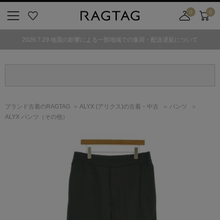
0
0
ニ
お
店
カ
ュ
気
舗
ー
2026.7.29 地震の影響による一部地域での集荷・配送遅延について
ー
に
取
ト
ボ
入
り
タ
り
寄
ン
せ
カ
ー
ブランド古着のRAGTAG
ALYX
(アリクス)
の古着・中古
パンツ
ト
ALYX パンツ（その他）