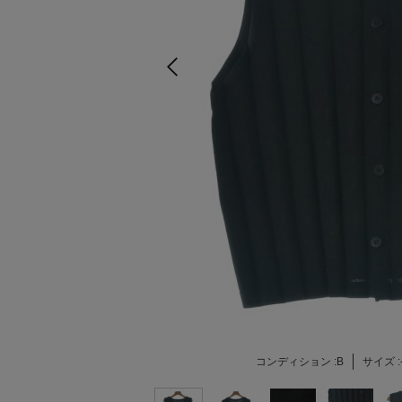
コンディション :
B
サイズ :