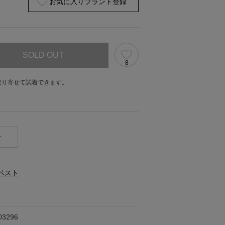
お気に入りブランド登録
SOLD OUT
8
取り寄せて試着できます。
。
せ
ベスト
ス
03296