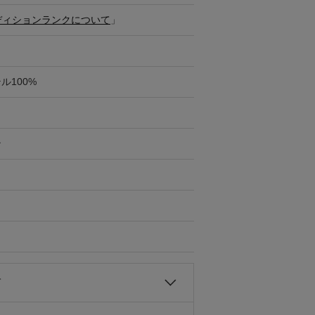
ディションランクについて
」
ル100%
ン
て