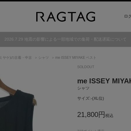
ロ
2026.7.29 地震の影響による一部地域での集荷・配送遅延について
ミヤケ)
の古着・中古
シャツ
me ISSEY MIYAKE ベスト
SOLDOUT
me ISSEY MIYA
シャツ
サイズ:
-(XL位)
21,800
円
税込