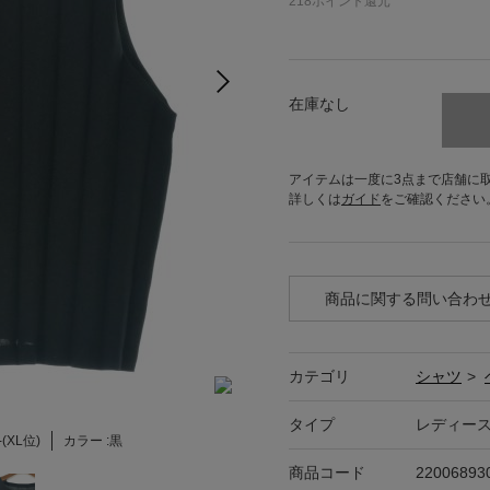
218
ポイント還元
在庫なし
アイテムは一度に3点まで店舗に
詳しくは
ガイド
をご確認ください
商品に関する問い合わ
カテゴリ
シャツ
>
タイプ
レディー
-(XL位)
カラー :
黒
商品コード
22006893