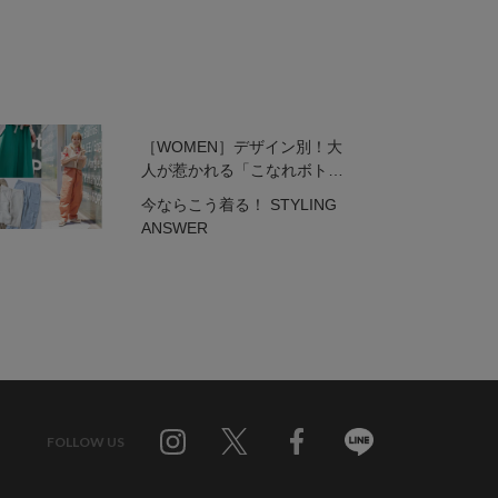
［WOMEN］デザイン別！大
人が惹かれる「こなれボトム
ス」6選
今ならこう着る！ STYLING
ANSWER
FOLLOW US
Twitter
Facebook
Line