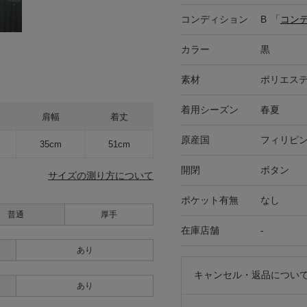
コンディション
B
「
コン
カラー
黒
素材
ポリエステ
着用シーズン
春夏
肩幅
着丈
原産国
フィリピ
35cm
51cm
開閉
ボタン
サイズの測り方について
ポケット有無
なし
普通
厚手
在庫店舗
-
あり
キャンセル・返品につい
あり