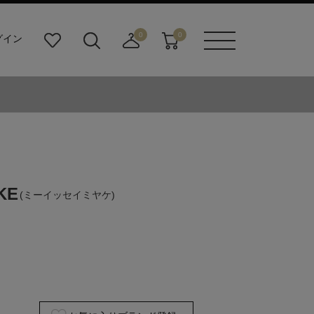
0
0
グイン
お
検
店
カ
メニュ
気
索
舗
ー
ーボタ
に
ビ
取
ト
ン
入
ル
り
り
ダ
寄
ー
せ
ボ
カ
タ
ー
ン
ト
KE
(ミーイッセイミヤケ)