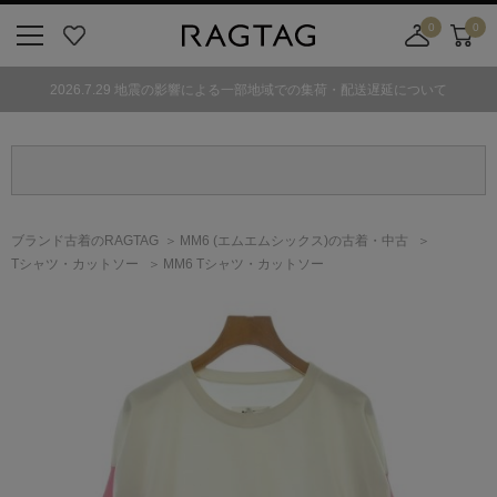
0
0
ニ
お
店
カ
ュ
気
舗
ー
2026.7.29 地震の影響による一部地域での集荷・配送遅延について
ー
に
取
ト
ボ
入
り
タ
り
寄
ン
せ
カ
ー
ブランド古着のRAGTAG
MM6
(エムエムシックス)
の古着・中古
ト
Tシャツ・カットソー
MM6 Tシャツ・カットソー