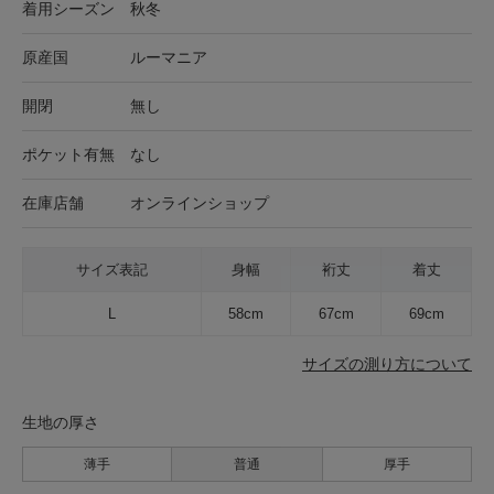
着用シーズン
秋冬
原産国
ルーマニア
開閉
無し
ポケット有無
なし
在庫店舗
オンラインショップ
サイズ表記
身幅
裄丈
着丈
L
58cm
67cm
69cm
サイズの測り方について
生地の厚さ
薄手
普通
厚手