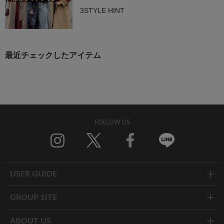
3STYLE HINT
最近チェックしたアイテム
FOLLOW US
Twitter
Facebook
Line
USER GUIDE
GROUP SITE
ABOUT US