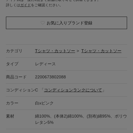
詳しくは
ガイド
をご確認ください。
お気に入りブランド登録
カテゴリ
Tシャツ・カットソー
>
Tシャツ・カットソー
タイプ
レディース
商品コード
2200673802088
コンディション
C
「
コンディションランクについて
」
カラー
白xピンク
素材
綿100%、(本体2)綿100%、(別布)綿95%、ポリウ
レタン5%