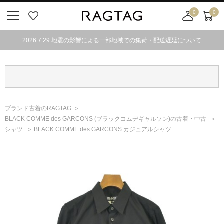
0
0
ニ
お
店
カ
ュ
気
舗
ー
2026.7.29 地震の影響による一部地域での集荷・配送遅延について
ー
に
取
ト
ボ
入
り
タ
り
寄
ン
せ
カ
ー
ブランド古着のRAGTAG
ト
BLACK COMME des GARCONS
(ブラックコムデギャルソン)
の古着・中古
シャツ
BLACK COMME des GARCONS カジュアルシャツ