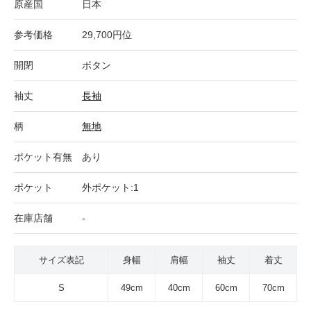
原産国
日本
参考価格
29,700円位
開閉
ボタン
袖丈
長袖
柄
無地
ポケット有無
あり
ポケット
外ポケット:1
在庫店舗
-
サイズ表記
身幅
肩幅
袖丈
着丈
S
49cm
40cm
60cm
70cm