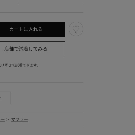
1
取り寄せて試着できます。
。
せ
リー
>
マフラー