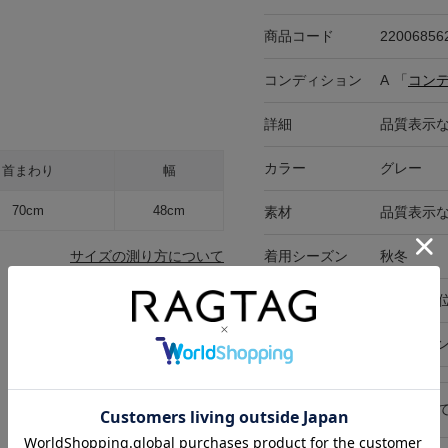
商品コード
22006856
コンディション
A
「
コン
詳細
品質表示
カラー
グレー
首まわり
幅
70cm
48cm
素材
品質表示
着用シーズン
秋冬
サイズの測り方について
参考価格
13,000円
在庫店舗
オンライ
キャンセル・返品につい