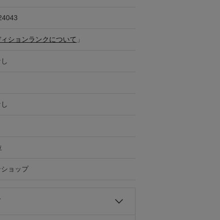
24043
ディションランクについて
」
なし
なし
位
ンショップ
て