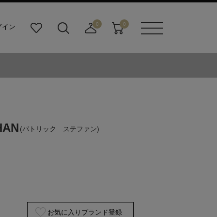
0
0
グイン
お
検
店
カ
メニュ
気
索
舗
ー
ーボタ
に
ビ
取
ト
ン
入
ル
り
り
ダ
寄
ー
せ
ボ
カ
タ
ー
ン
ト
HAN
(パトリック ステファン)
お気に入りブランド登録