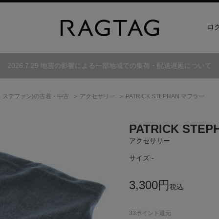
ロ
2026.7.29 地震の影響による一部地域での集荷・配送遅延について
 ステファン)
の古着・中古
アクセサリー
PATRICK STEPHAN マフラー
PATRICK STEP
アクセサリー
サイズ:
-
3,300
円
税込
33
ポイント還元