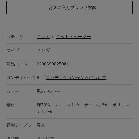
お気に入りブランド登録
カテゴリ
ニット
>
ニット・セーター
タイプ
メンズ
商品コード
2200690825084
コンディション
B
「
コンディションランクについて
」
カラー
黒xシルバー
素材
麻73%、レーヨン11%、ナイロン8%、ポリエス
テル8%
着用シーズン
春夏
原産国
イタリア