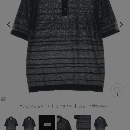
1
コンディション :
B
サイズ :
M
カラー :
黒xシルバー