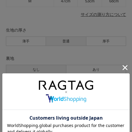
M
47cm
53cm
68cm
サイズの測り方について
生地の厚さ
薄手
普通
厚手
裏地
なし
あり
透け感
なし
あり
伸縮性
なし
あり