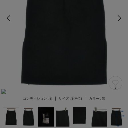
3
コンディション :
B
サイズ :
3(M位)
カラー :
黒