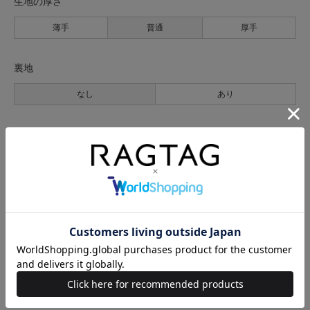
生地の厚さ
薄手
普通
厚手
裏地
なし
あり
透け感
なし
あり
伸縮性
なし
あり
光沢
なし
あり