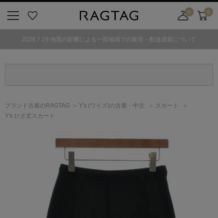
0
0
ニ
お
店
カ
ュ
気
舗
ー
2026.7.29 地震の影響による一部地域での集荷・配送遅延について
ー
に
取
ト
ボ
入
り
タ
り
寄
ン
せ
カ
ー
ブランド古着のRAGTAG
Y's
(ワイズ)
の古着・中古
スカート
ト
Y's ひざ丈スカート