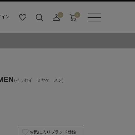
0
0
グイン
お
検
店
カ
メニュ
気
索
舗
ー
ーボタ
に
ビ
取
ト
ン
入
ル
り
り
ダ
寄
ー
せ
ボ
カ
タ
ー
ン
ト
 MEN
(イッセイ ミヤケ メン)
お気に入りブランド登録