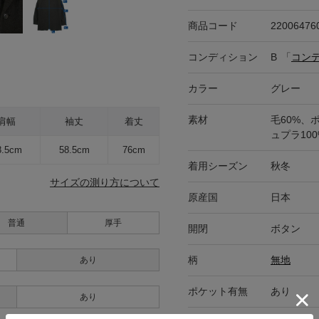
商品コード
22006476
コンディション
B
「
コン
カラー
グレー
素材
毛60%、
肩幅
袖丈
着丈
ュプラ100
8.5cm
58.5cm
76cm
着用シーズン
秋冬
サイズの測り方について
原産国
日本
普通
厚手
開閉
ボタン
柄
無地
あり
ポケット有無
あり
あり