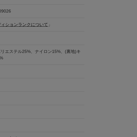
09026
ディションランクについて
」
ポリエステル25%、ナイロン15%、(裏地)キ
%