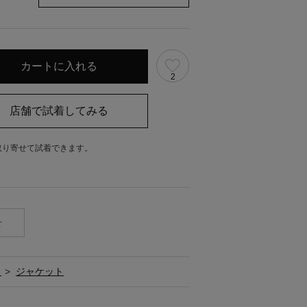
2
取り寄せて試着できます。
。
せ
ト
>
ジャケット