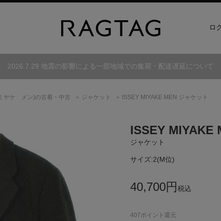
ロ
2026.7.29 地震の影響による一部地域での集荷・配送遅延について
ミヤケ メン)
の古着・中古
ジャケット
ISSEY MIYAKE MEN ジャケット
ISSEY MIYAKE
ジャケット
サイズ:
2(M位)
40,700
円
税込
407
ポイント還元