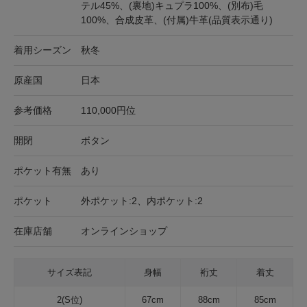
テル45%、(裏地)キュプラ100%、(別布)毛
100%、合成皮革、(付属)牛革(品質表示通り)
着用シーズン
秋冬
原産国
日本
参考価格
110,000円位
開閉
ボタン
ポケット有無
あり
ポケット
外ポケット:2、内ポケット:2
在庫店舗
オンラインショップ
サイズ表記
身幅
裄丈
着丈
2(S位)
67cm
88cm
85cm