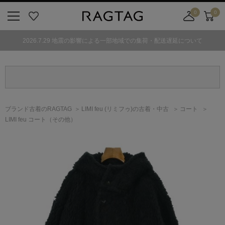
0
0
ニ
お
店
カ
ュ
気
舗
ー
2026.7.29 地震の影響による一部地域での集荷・配送遅延について
ー
に
取
ト
ボ
入
り
タ
り
寄
ン
せ
カ
ー
ブランド古着のRAGTAG
LIMI feu
(リミフゥ)
の古着・中古
コート
ト
LIMI feu コート（その他）