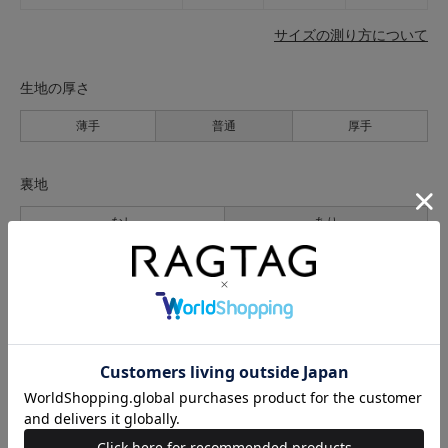
サイズの測り方について
生地の厚さ
薄手
普通
厚手
裏地
なし
あり
透け感
なし
あり
伸縮性
なし
あり