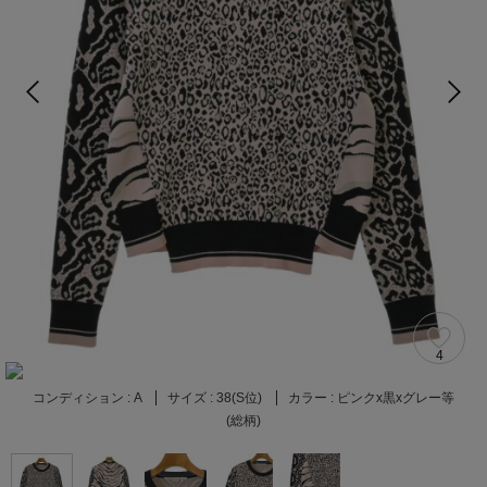
4
コンディション :
A
サイズ :
38(S位)
カラー :
ピンクx黒xグレー等
(総柄)