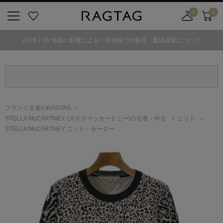
0
0
ニ
お
店
カ
ュ
気
舗
ー
2026.7.29 地震の影響による一部地域での集荷・配送遅延について
ー
に
取
ト
ボ
入
り
タ
り
寄
ン
せ
カ
ー
ブランド古着のRAGTAG
ト
STELLA McCARTNEY
(ステラマッカートニー)
の古着・中古
ニット
STELLA McCARTNEY ニット・セーター