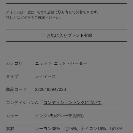
アイテムは一度に3点まで店舗に取り寄せて試着できます。
詳しくは
ガイド
をご確認ください。
お気に入りブランド登録
カテゴリ
ニット
>
ニット・セーター
タイプ
レディース
商品コード
2200483942028
コンディション
A
「
コンディションランクについて
」
カラー
ピンクx黒xグレー等(総柄)
素材
レーヨン38%、毛25%、ナイロン19%、綿18%