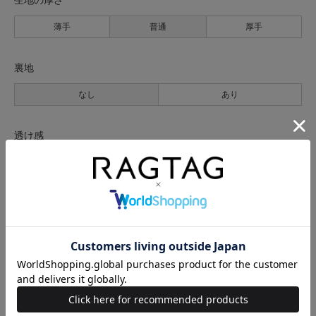
薄手
普通
厚手
裏地
なし
あり
透け感
なし
あり
伸縮性
なし
あり
光沢
なし
あり