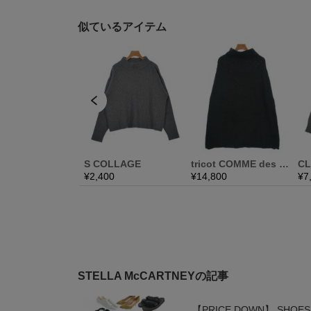
STELLA McCARTNEYの記事
【PRICE DOWN】 SHOES