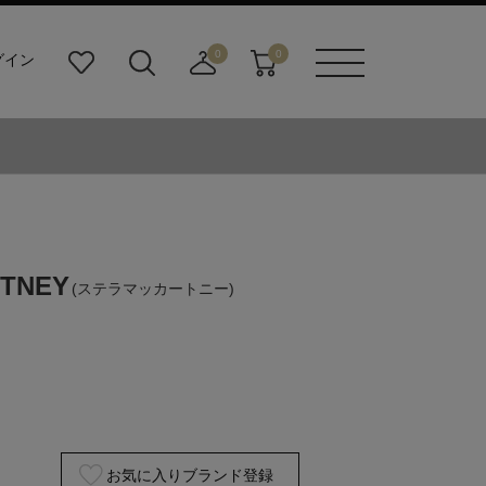
0
0
グイン
お
検
店
カ
メニュ
気
索
舗
ー
ーボタ
に
ビ
取
ト
ン
入
ル
り
り
ダ
寄
ー
せ
ボ
カ
タ
ー
ン
ト
RTNEY
(ステラマッカートニー)
お気に入りブランド登録