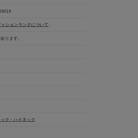
69019
ディションランクについて
」
があります。
ネック・ハイネック