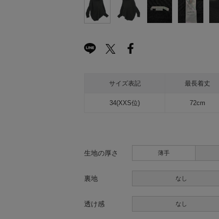
サイズ表記
最長着丈
34(XXS位)
72cm
生地の厚さ
薄手
裏地
なし
透け感
なし