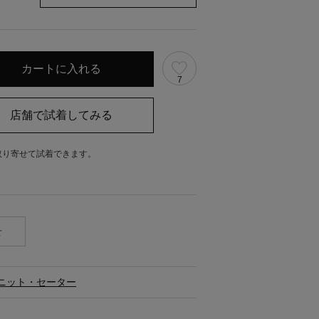
7
取り寄せて試着できます。
。
せ
ニット・セーター
ス