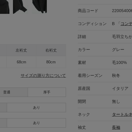
商品コード
22005400
コンディション
B
「
コン
詳細
毛羽立ち
カラー
グレー
左裄丈
右裄丈
68cm
80cm
素材
毛100%
着用シーズン
秋冬
サイズの測り方について
原産国
イタリア
普通
厚手
開閉
無し
あり
ネック
タートル
あり
袖丈
長袖