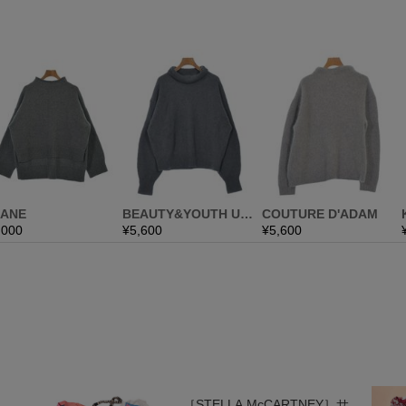
［STELLA McCARTNEY］サ