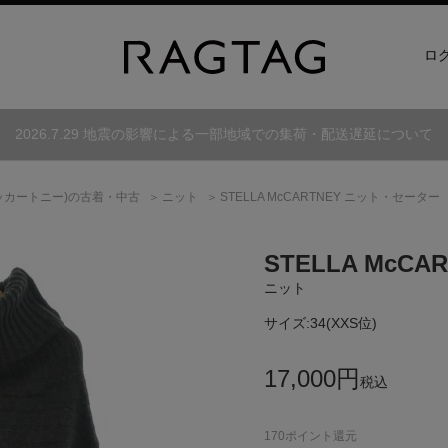
ロ
2026.7.29 地震の影響による一部地域での集荷・配送遅延について
ッカートニー)
の古着・中古
ニット
STELLA McCARTNEY ニット・セーター
STELLA McCA
ニット
サイズ:
34(XXS位)
17,000
円
税込
170
ポイント還元