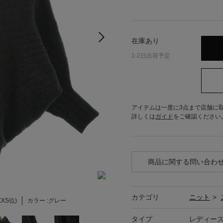
在庫あり
1-2日出荷予定
アイテムは一度に3点まで店舗に
詳しくは
ガイド
をご確認ください
商品に関する問い合わ
カテゴリ
ニット
>
XXS位)
カラー :
グレー
タイプ
レディー