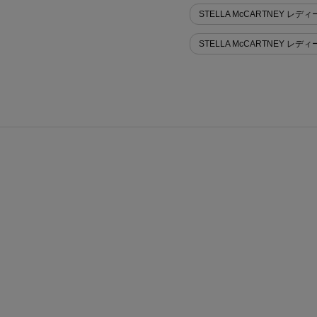
STELLA McCARTNEY レディー
STELLA McCARTNEY レデ