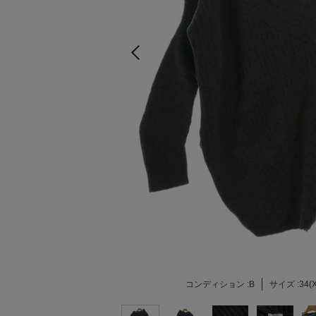
コンディション :
B
サイズ :
34(