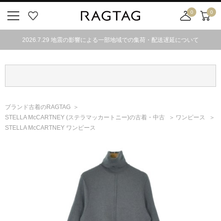
0
0
ニ
お
店
カ
ュ
気
舗
ー
2026.7.29 地震の影響による一部地域での集荷・配送遅延について
ー
に
取
ト
ボ
入
り
タ
り
寄
ン
せ
カ
ー
ブランド古着のRAGTAG
ト
STELLA McCARTNEY
(ステラマッカートニー)
の古着・中古
ワンピース
STELLA McCARTNEY ワンピース