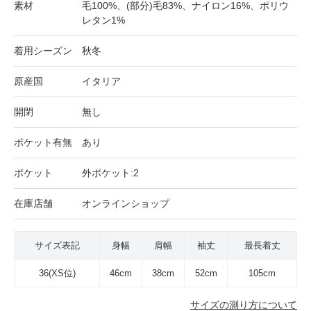
素材
毛100%、(部分)毛83%、ナイロン16%、ポリウ
レタン1%
着用シーズン
秋冬
原産国
イタリア
開閉
無し
ポケット有無
あり
ポケット
外ポケット:2
在庫店舗
オンラインショップ
サイズ表記
身幅
肩幅
袖丈
最長着丈
36(XS位)
46cm
38cm
52cm
105cm
サイズの測り方について