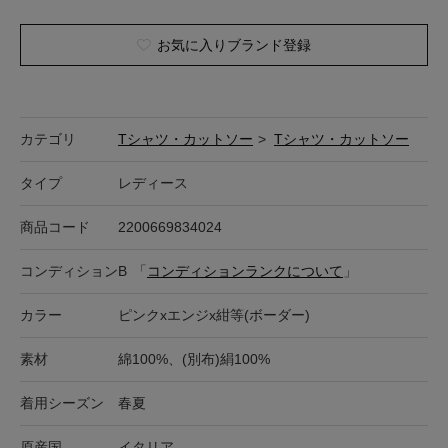
お気に入りブランド登録
カテゴリ
Tシャツ・カットソー
>
Tシャツ・カットソー
タイプ
レディース
商品コード
2200669834024
コンディション
B
「
コンディションランクについて
」
カラー
ピンクxエンジx紺等(ボーダー)
素材
綿100%、(別布)絹100%
着用シーズン
春夏
原産国
イタリア