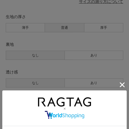
サイズの測り方について
生地の厚さ
薄手
普通
厚手
裏地
なし
あり
透け感
なし
あり
伸縮性
なし
あり
光沢