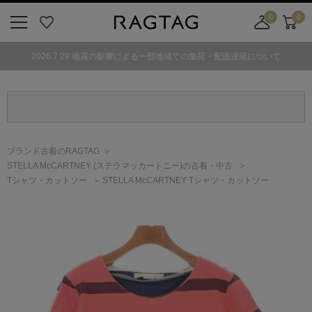
0
0
ニ
お
店
カ
ュ
気
舗
ー
2026.7.29 地震の影響による一部地域での集荷・配送遅延について
ー
に
取
ト
ボ
入
り
タ
り
寄
ン
せ
カ
ー
ブランド古着のRAGTAG
ト
STELLA McCARTNEY
(ステラマッカートニー)
の古着・中古
Tシャツ・カットソー
STELLA McCARTNEY Tシャツ・カットソー