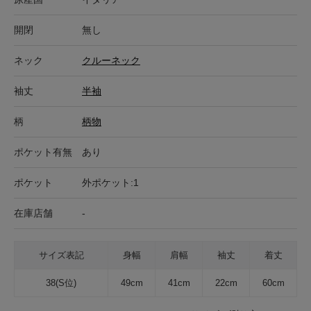
開閉
無し
ネック
クルーネック
袖丈
半袖
柄
柄物
ポケット有無
あり
ポケット
外ポケット:1
在庫店舗
-
サイズ表記
身幅
肩幅
袖丈
着丈
38(S位)
49cm
41cm
22cm
60cm