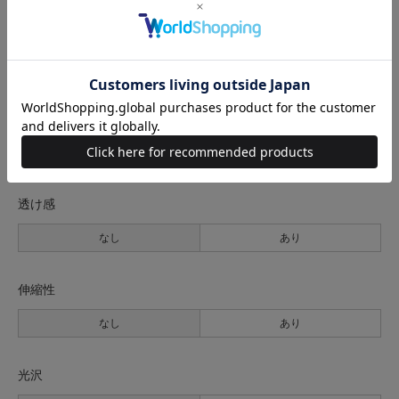
生地の厚さ
薄手
普通
厚手
裏地
なし
あり
透け感
なし
あり
伸縮性
なし
あり
光沢