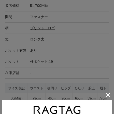
参考価格
51,700円位
開閉
ファスナー
柄
プリント・ロゴ
丈
ロング丈
ポケット有無
あり
ポケット
外ポケット:19
在庫店舗
-
サイズ表記
ウエスト
裾周り
ヒップ
わたり
股上
股下
30(M位)
79cm
46cm
96cm
65cm
39cm
77cm
サイズの測り方について