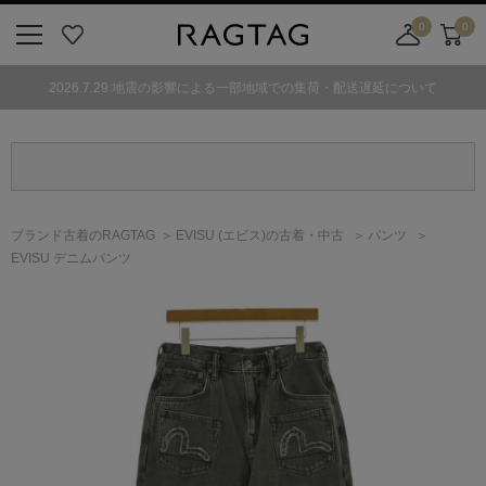
0
0
ニ
お
店
カ
ュ
気
舗
ー
2026.7.29 地震の影響による一部地域での集荷・配送遅延について
ー
に
取
ト
ボ
入
り
タ
り
寄
ン
せ
カ
ー
ブランド古着のRAGTAG
EVISU
(エビス)
の古着・中古
パンツ
ト
EVISU デニムパンツ