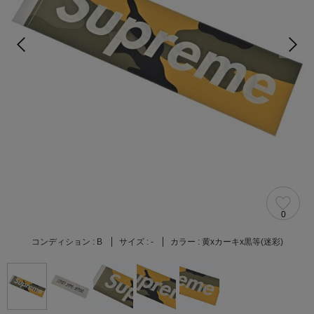
0
コンディション :
B
サイズ :
-
カラー :
黄xカーキx黒等(迷彩)