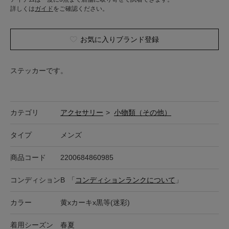
詳しくは
ガイド
をご確認ください。
お気に入りブランド登録
ステッカーです。
カテゴリ
アクセサリー
>
小物類（その他）
タイプ
メンズ
商品コード
2200684860985
コンディション
B
「
コンディションランクについて
」
カラー
黄xカーキx黒等(迷彩)
着用シーズン
春夏