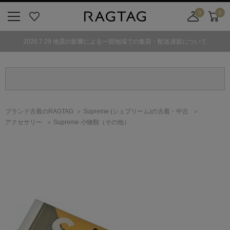
0
0
ニ
お
店
カ
ュ
気
舗
ー
2026.7.29 地震の影響による一部地域での集荷・配送遅延について
ー
に
取
ト
ボ
入
り
タ
り
寄
ン
せ
カ
ー
ブランド古着のRAGTAG
Supreme
(シュプリーム)
の古着・中古
ト
アクセサリー
Supreme 小物類（その他）