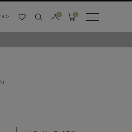
0
0
グイン
お
検
店
カ
メニュ
気
索
舗
ー
ーボタ
に
ビ
取
ト
ン
入
ル
り
り
ダ
寄
ー
せ
ボ
カ
タ
ー
ン
ト
ム)