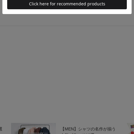
選
【MEN】シャツの名作が揃う