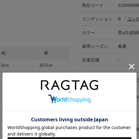
商品コード
22006848
コンディション
B
「
コン
カラー
黒x白(総柄
着用シーズン
春夏
縦
横
在庫店舗
-
5.5cm
20.5cm
サイズの測り方について
キャンセル・返品につい
お買い物時のご利用ガイ
似た条件で検索
Supreme アクセサリー>小