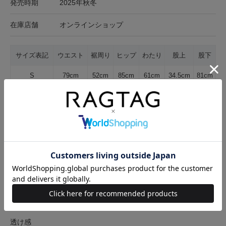
発売時期
2025年秋冬
在庫店舗
オンラインショップ
サイズ表記
ウエスト
裾周り
ヒップ
わたり
股上
股下
S
79cm
52cm
85cm
61cm
34.5cm
81cm
サイズの測り方について
生地の厚さ
薄手
普通
厚手
裏地
なし
あり
透け感