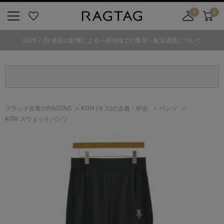
0
0
ニ
お
店
カ
ュ
気
舗
ー
2026.7.29 地震の影響による一部地域での集荷・配送遅延について
ー
に
取
ト
ボ
入
り
タ
り
寄
ン
せ
カ
ー
ブランド古着のRAGTAG
KITH
(キス)
の古着・中古
パンツ
ト
KITH スウェットパンツ