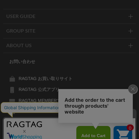
Twitter
Facebook
Line
USER GUIDE
GROUP SITE
ABOUT US
お問い合わせ
RAGTAG お買い取りサイト
RAGTAG 公式アプリ
RAGTAG MEMBER'S CARD
RAGTAG MAGAZINE
RAGTAG Global