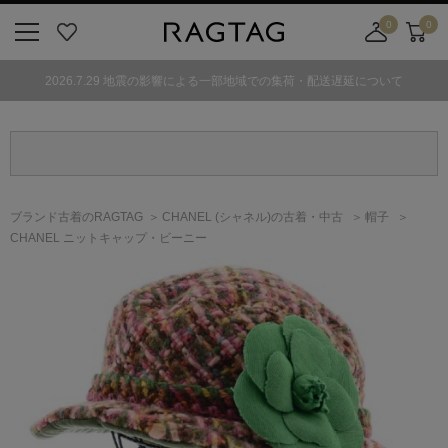
0
0
ニ
お
店
カ
ュ
気
舗
ー
2026.7.29 地震の影響による一部地域での集荷・配送遅延について
ー
に
取
ト
ボ
入
り
タ
り
寄
ン
せ
カ
ー
ブランド古着のRAGTAG
CHANEL
(シャネル)
の古着・中古
帽子
ト
CHANEL ニットキャップ・ビーニー