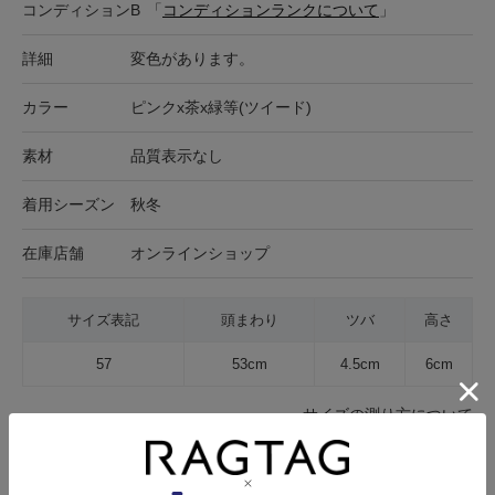
コンディション
B
「
コンディションランクについて
」
詳細
変色があります。
カラー
ピンクx茶x緑等(ツイード)
素材
品質表示なし
着用シーズン
秋冬
在庫店舗
オンラインショップ
サイズ表記
頭まわり
ツバ
高さ
57
53cm
4.5cm
6cm
サイズの測り方について
キャンセル・返品について