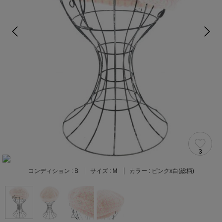
3
コンディション :
B
サイズ :
M
カラー :
ピンクx白(総柄)