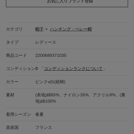
お気に入りブランド登録
カテゴリ
帽子
>
ハンチング・ベレー帽
タイプ
レディース
商品コード
2200689371035
コンディション
B
「
コンディションランクについて
」
カラー
ピンクx白(総柄)
素材
(表地)綿65%、ナイロン26%、アクリル9%、(裏
地)綿100%
着用シーズン
春夏
原産国
フランス