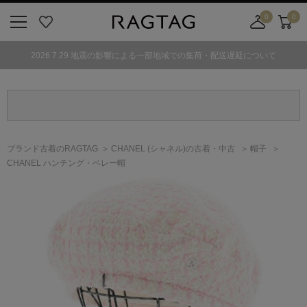
0
0
ニ
お
店
カ
ュ
気
舗
ー
2026.7.29 地震の影響による一部地域での集荷・配送遅延について
ー
に
取
ト
ボ
入
り
タ
り
寄
ン
せ
カ
ー
ブランド古着のRAGTAG
CHANEL
(シャネル)
の古着・中古
帽子
ト
CHANEL ハンチング・ベレー帽