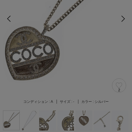
2
コンディション :
A
サイズ :
-
カラー :
シルバー