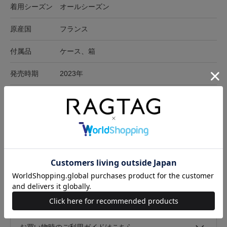
着用シーズン
オールシーズン
原産国
フランス
付属品
ケース、箱
発売時期
2023年
在庫店舗
RAGTAG原宿店
サイズ表記
モチーフ縦
モチーフ横
首まわり
-
3.5cm
3.5cm
78cm
サイズの測り方について
キャンセル・返品について
お買い物時のご利用ガイドはこちら