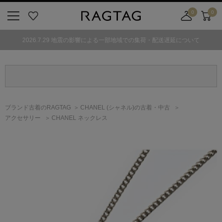
0
0
ニ
お
店
カ
ュ
気
舗
ー
2026.7.29 地震の影響による一部地域での集荷・配送遅延について
ー
に
取
ト
ボ
入
り
タ
り
寄
ン
せ
カ
ー
ブランド古着のRAGTAG
CHANEL
(シャネル)
の古着・中古
ト
アクセサリー
CHANEL ネックレス