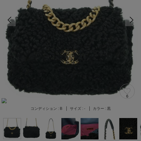
6
コンディション :
B
サイズ :
-
カラー :
黒