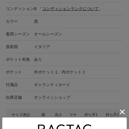
コンディション
B
「
コンディションランクについて
」
カラー
黒
着用シーズン
オールシーズン
原産国
イタリア
ポケット有無
あり
ポケット
外ポケット:1、内ポケット:1
付属品
ギャランティカード
在庫店舗
オンラインショップ
サイズ表記
横
高さ
マチ
持ち手1
持ち手2
-
36cm
23cm
11cm
27cm
95cm