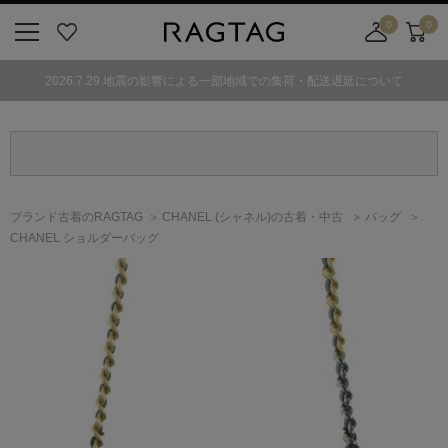
0
0
ニ
お
店
カ
ュ
気
舗
ー
2026.7.29 地震の影響による一部地域での集荷・配送遅延について
ー
に
取
ト
ボ
入
り
タ
り
寄
ン
せ
カ
ー
ブランド古着のRAGTAG
CHANEL
(シャネル)
の古着・中古
バッグ
ト
CHANEL ショルダーバッグ