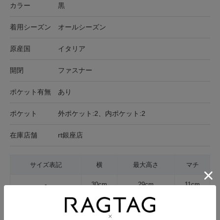
カラー
黒
着用シーズン
オールシーズン
原産国
イタリア
開閉
ファスナー
ポケット有無
あり
ポケット
外ポケット:2、内ポケット:2
在庫店舗
rt銀座店
サイズ表記
横
最大高さ
マチ
-
30cm
29cm
11cm
サイズの測り方について