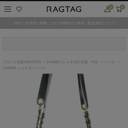
0
0
ニ
お
店
カ
ュ
気
舗
ー
2026.7.29 地震の影響による一部地域での集荷・配送遅延について
ー
に
取
ト
ボ
入
り
タ
り
寄
ン
せ
カ
ー
ブランド古着のRAGTAG
CHANEL
(シャネル)
の古着・中古
バッグ
ト
CHANEL ショルダーバッグ