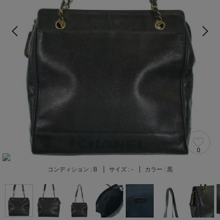
0
コンディション :
B
サイズ :
-
カラー :
黒