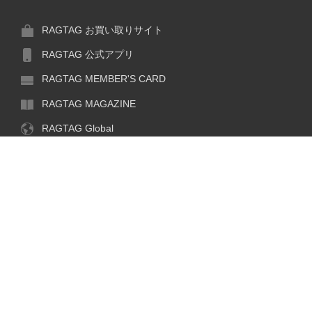
RAGTAG お買い取りサイト
RAGTAG 公式アプリ
RAGTAG MEMBER'S CARD
RAGTAG MAGAZINE
RAGTAG Global
閉
RAGTAG
じ
RAGTAG
デザイナーズブランドのユーズド・セレクトショップ
る
ログイン
株式会社ティンパンアレイ
探す
古物商許可：東京公安委員会 第303329101168号
COPYRIGHT© TIN PAN ALLEY CO., LTD. ALL RIGHTS RESERVED.
カテゴリ一覧