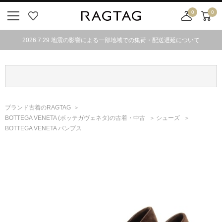
0
0
ニ
お
店
カ
ュ
気
舗
ー
2026.7.29 地震の影響による一部地域での集荷・配送遅延について
ー
に
取
ト
ボ
入
り
タ
り
寄
ン
せ
カ
ー
ブランド古着のRAGTAG
ト
BOTTEGA VENETA
(ボッテガヴェネタ)
の古着・中古
シューズ
BOTTEGA VENETA パンプス