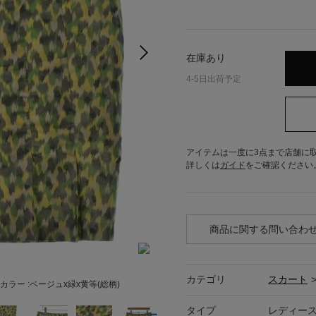
在庫あり
4-5日出荷予定
アイテムは一度に3点まで店舗に
詳しくは
ガイド
をご確認ください
商品に関する問い合わ
カテゴリ
スカート
カラー :
ベージュx緑x黄等(総柄)
タイプ
レディー