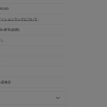
06160
ディションランクについて
」
緑x黄等(総柄)
なし
ー
G心斎橋店
て