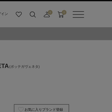
0
0
グイン
お
検
店
カ
メニュ
気
索
舗
ー
ーボタ
に
ビ
取
ト
ン
入
ル
り
り
ダ
寄
ー
せ
ボ
カ
タ
ー
ン
ト
ETA
(ボッテガヴェネタ)
お気に入りブランド登録