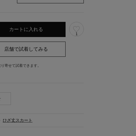
1
取り寄せて試着できます。
。
せ
>
ひざ丈スカート
ス