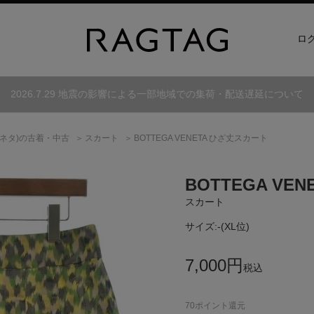
ロ
2026.7.29 地震の影響による一部地域での集荷・配送遅延について
ネタ)
の古着・中古
スカート
BOTTEGA VENETA ひざ丈スカート
BOTTEGA VEN
スカート
サイズ:
-(XL位)
7,000
円
税込
70
ポイント還元