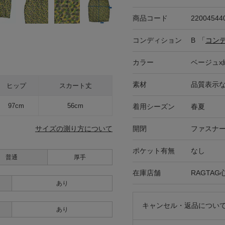
商品コード
22004544
コンディション
B
「
コン
カラー
ベージュx
素材
品質表示
ヒップ
スカート丈
97cm
56cm
着用シーズン
春夏
開閉
ファスナ
サイズの測り方について
ポケット有無
なし
普通
厚手
在庫店舗
RAGTA
あり
キャンセル・返品につい
あり