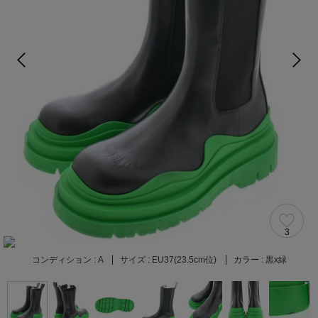
3
コンディション :
A
サイズ :
EU37(23.5cm位)
カラー :
黒x緑