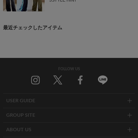
3STYLE HINT
最近チェックしたアイテム
FOLLOW US
Twitter
Facebook
Line
USER GUIDE
GROUP SITE
ABOUT US