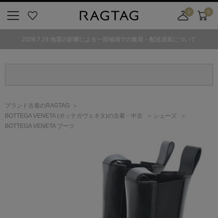
0
0
ニ
お
店
カ
ュ
気
舗
ー
2026.7.29 地震の影響による一部地域での集荷・配送遅延について
ー
に
取
ト
ボ
入
り
タ
り
寄
ン
せ
カ
ー
ブランド古着のRAGTAG
ト
BOTTEGA VENETA
(ボッテガヴェネタ)
の古着・中古
シューズ
BOTTEGA VENETA ブーツ