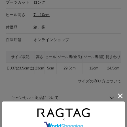
ブーツカット
ロング
ヒール高さ
7～10cm
付属品
箱、袋
在庫店舗
オンラインショップ
サイズ表記
高さ
ヒール
ソール裏(全長)
ソール裏(幅)
筒まわり
EU37(23.5cm位)
23cm
5cm
29.5cm
12cm
24.5cm
サイズの測り方について
キャンセル・返品について
お買い物時のご利用ガイドはこちら