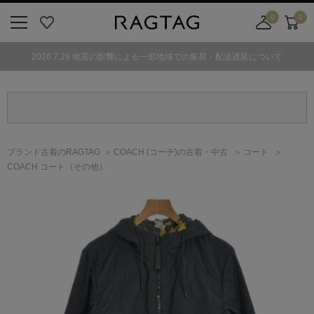
0
0
ニ
お
店
カ
ュ
気
舗
ー
2026.7.29 地震の影響による一部地域での集荷・配送遅延について
ー
に
取
ト
ボ
入
り
タ
り
寄
ン
せ
カ
ー
ブランド古着のRAGTAG
COACH
(コーチ)
の古着・中古
コート
ト
COACH コート（その他）