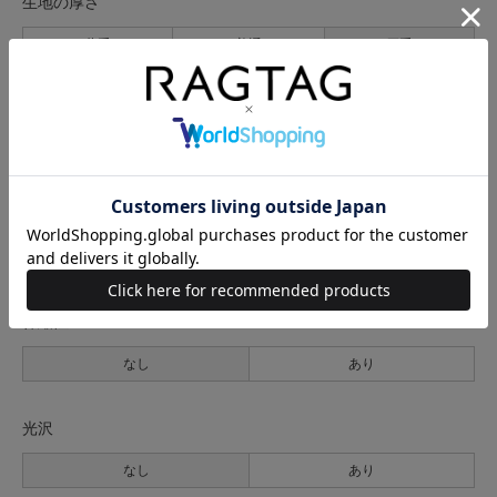
生地の厚さ
薄手
普通
厚手
裏地
なし
あり
透け感
なし
あり
伸縮性
なし
あり
光沢
なし
あり