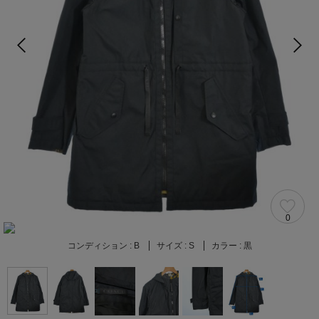
0
コンディション :
B
サイズ :
S
カラー :
黒