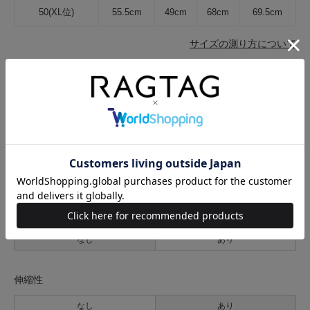
50(XL位)
55.5cm
49cm
68cm
69.5cm
サイズの測り方について
生地の厚さ
薄手
普通
厚手
裏地
なし
あり
透け感
なし
あり
伸縮性
なし
あり