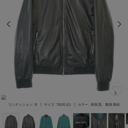
5
コンディション :
B
サイズ :
50(XL位)
カラー :
表側:黒、裏側:青緑