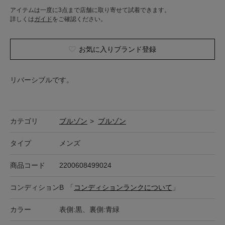
アイテムは一度に3点まで店舗に取り寄せて試着できます。
詳しくは
ガイド
をご確認ください。
お気に入りブランド登録
リバーシブルです。
カテゴリ
ブルゾン
>
ブルゾン
タイプ
メンズ
商品コード
2200608499024
コンディション
B
「
コンディションランクについて
」
カラー
表側:黒、裏側:青緑