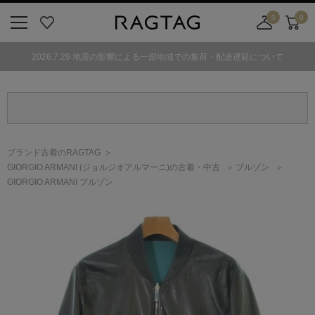
0
0
ニ
お
店
カ
ュ
気
舗
ー
2026.7.29 地震の影響による一部地域での集荷・配送遅延について
ー
に
取
ト
ボ
入
り
タ
り
寄
ン
せ
カ
ー
ブランド古着のRAGTAG
ト
GIORGIO ARMANI
(ジョルジオアルマーニ)
の古着・中古
ブルゾン
GIORGIO ARMANI ブルゾン