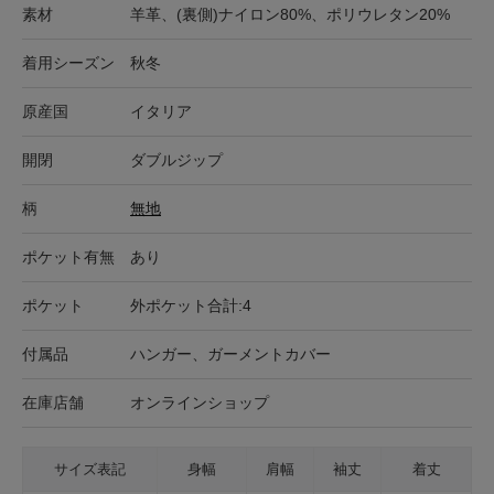
素材
羊革、(裏側)ナイロン80%、ポリウレタン20%
着用シーズン
秋冬
原産国
イタリア
開閉
ダブルジップ
柄
無地
ポケット有無
あり
ポケット
外ポケット合計:4
付属品
ハンガー、ガーメントカバー
在庫店舗
オンラインショップ
サイズ表記
身幅
肩幅
袖丈
着丈