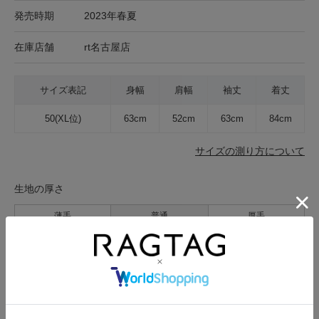
発売時期
2023年春夏
在庫店舗
rt名古屋店
サイズ表記
身幅
肩幅
袖丈
着丈
50(XL位)
63cm
52cm
63cm
84cm
サイズの測り方について
生地の厚さ
薄手
普通
厚手
裏地
なし
あり