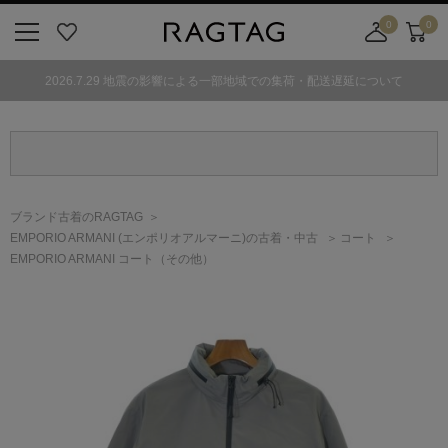
0
0
ニ
お
店
カ
ュ
気
舗
ー
2026.7.29 地震の影響による一部地域での集荷・配送遅延について
ー
に
取
ト
ボ
入
り
タ
り
寄
ン
せ
カ
ー
ブランド古着のRAGTAG
ト
EMPORIO ARMANI
(エンポリオアルマーニ)
の古着・中古
コート
EMPORIO ARMANI コート（その他）