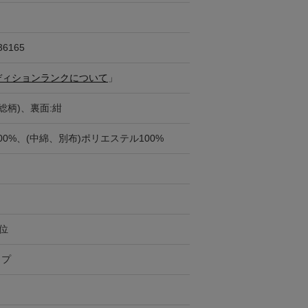
36165
ディションランクについて
」
総柄)、裏面:紺
00%、(中綿、別布)ポリエステル100%
円位
ップ