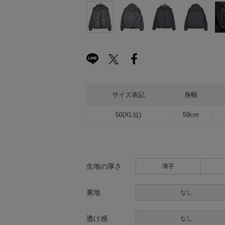
サイズ表記
身幅
50(XL位)
59cm
生地の厚さ
薄手
裏地
なし
透け感
なし