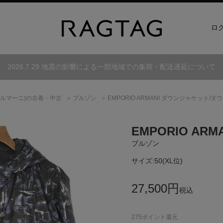
ロ
2026.7.29 地震の影響による一部地域での集荷・配送遅延について
ルマーニ)
の古着・中古
ブルゾン
EMPORIO ARMANI ダウンジャケット/
EMPORIO ARM
ブルゾン
サイズ:
50(XL位)
27,500
円
税込
275
ポイント還元