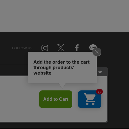
FOLLOW US
Twitter
Facebook
Line
せ
RAGTAG お買い取りサイト
RAGTAG 公式アプリ
RAGTAG MEMBER'S CARD
RAGTAG MAGAZINE
RAGTAG Global