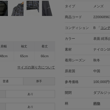
タイプ
メンズ
商品コード
22006896
コンディション
B
「
コン
カラー
表面:紺系(
肩幅
袖丈
着丈
素材
ナイロン1
48cm
65cm
66cm
着用シーズン
秋冬
サイズの測り方について
原産国
中国
普通
厚手
参考価格
100,000
開閉
ダブルジ
あり
柄
柄物
あり