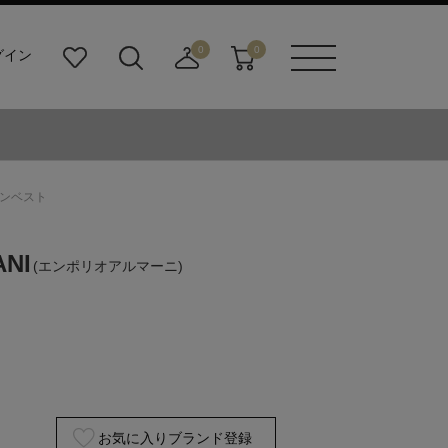
0
0
グイン
お
検
店
カ
メニュ
気
索
舗
ー
ーボタ
に
ビ
取
ト
ン
入
ル
り
り
ダ
寄
ー
せ
ダウンベスト
ボ
カ
タ
ー
ン
ト
ANI
(エンポリオアルマーニ)
お気に入りブランド登録