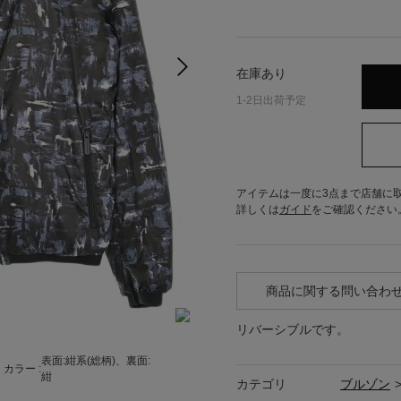
在庫あり
1-2日出荷予定
アイテムは一度に3点まで店舗に
詳しくは
ガイド
をご確認ください
商品に関する問い合わ
リバーシブルです。
表面:紺系(総柄)、裏面:
カラー :
紺
カテゴリ
ブルゾン