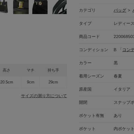
カテゴリ
バッグ
>
タイプ
レディー
商品コード
22006850
コンディション
B
「
コン
カラー
黒
高さ
マチ
持ち手
着用シーズン
春夏
20.5cm
9cm
29cm
原産国
イタリア
サイズの測り方について
開閉
スナップ
ポケット有無
あり
ポケット
内ポケット