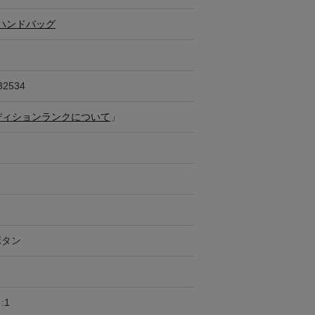
ハンドバッグ
ス
32534
ディションランクについて
」
ボタン
:1