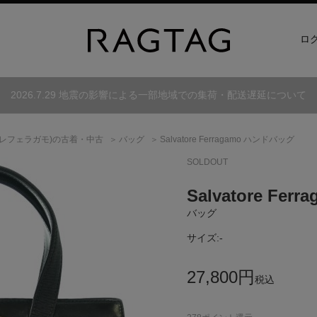
ロ
2026.7.29 地震の影響による一部地域での集荷・配送遅延について
レフェラガモ)
の古着・中古
バッグ
Salvatore Ferragamo ハンドバッグ
SOLDOUT
Salvatore Ferr
バッグ
サイズ:
-
27,800
円
税込