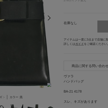
278
ポイント還元
在庫なし
アイテムは一度に3点まで店舗に
詳しくは
ガイド
をご確認ください
商品に関する問い合わ
ヴァラ
ハンドバッグ
BA-21 4178
 :
-
カラー :
黒
スレ、キズがあります