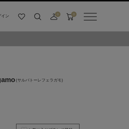
0
0
グイン
お
検
店
カ
メニュ
気
索
舗
ー
ーボタ
に
ビ
取
ト
ン
入
ル
り
り
ダ
寄
ー
せ
ボ
カ
タ
ー
ン
ト
agamo
(サルバトーレフェラガモ)