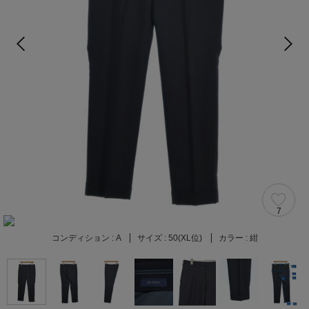
7
コンディション :
A
サイズ :
50(XL位)
カラー :
紺