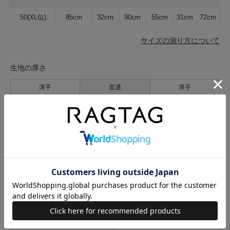
50(XL位)
85cm
32cm
90cm
55cm
31cm
72cm
サイズの測り方について
生地の厚さ
薄手
普通
厚手
裏地
なし
あり
透け感
なし
あり
伸縮性