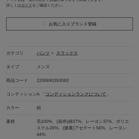
詳しくは
ガイド
をご確認ください。
お気に入りブランド登録
カテゴリ
パンツ
>
スラックス
タイプ
メンズ
商品コード
2200690353082
コンディション
A
「
コンディションランクについて
」
カラー
紺
素材
毛100%、(袋布)綿37%、レーヨン37%、ポリエ
ステル26%、(膝裏)アセテート56%、レーヨン
44%、