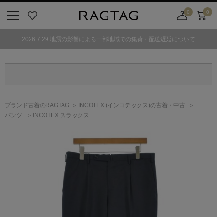
0
0
ニ
お
店
カ
ュ
気
舗
ー
2026.7.29 地震の影響による一部地域での集荷・配送遅延について
ー
に
取
ト
ボ
入
り
タ
り
寄
ン
せ
カ
ー
ブランド古着のRAGTAG
INCOTEX
(インコテックス)
の古着・中古
ト
パンツ
INCOTEX スラックス