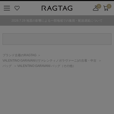
0
0
ニ
お
店
カ
ュ
気
舗
ー
2026.7.29 地震の影響による一部地域での集荷・配送遅延について
ー
に
取
ト
ボ
入
り
タ
り
寄
ン
せ
カ
ー
ブランド古着のRAGTAG
ト
VALENTINO GARAVANI
(ヴァレンティノガラヴァーニ)
の古着・中古
バッグ
VALENTINO GARAVANI バッグ（その他）