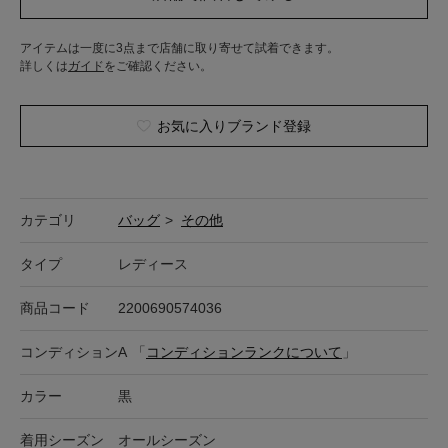
アイテムは一度に3点まで店舗に取り寄せて試着できます。
詳しくは
ガイド
をご確認ください。
お気に入りブランド登録
カテゴリ
バッグ
>
その他
タイプ
レディース
商品コード
2200690574036
コンディション
A
「
コンディションランクについて
」
カラー
黒
着用シーズン
オールシーズン