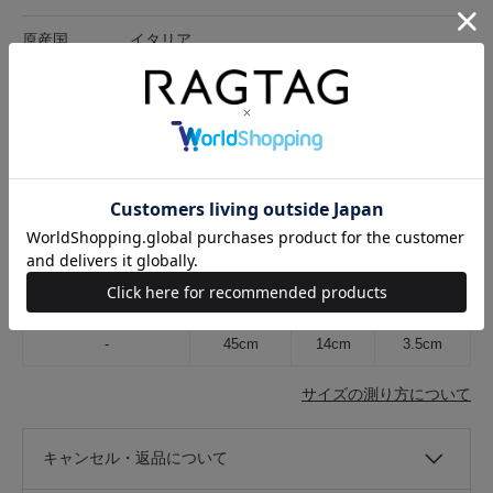
原産国
イタリア
開閉
ファスナー
ポケット有無
なし
付属品
袋
在庫店舗
RAGTAG心斎橋店
サイズ表記
最大横
高さ
マチ
-
45cm
14cm
3.5cm
サイズの測り方について
キャンセル・返品について